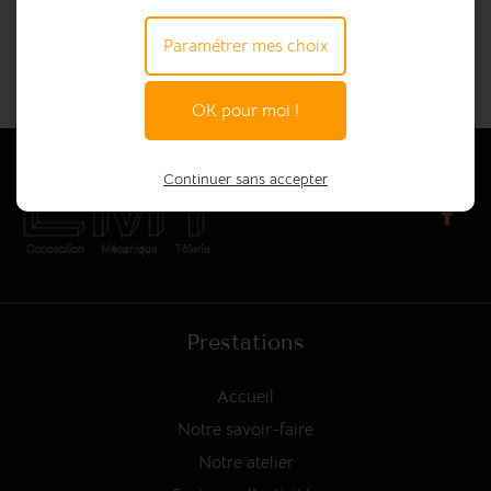
Paramétrer mes choix
OK pour moi !
Continuer sans accepter
Prestations
Accueil
Notre savoir-faire
Notre atelier